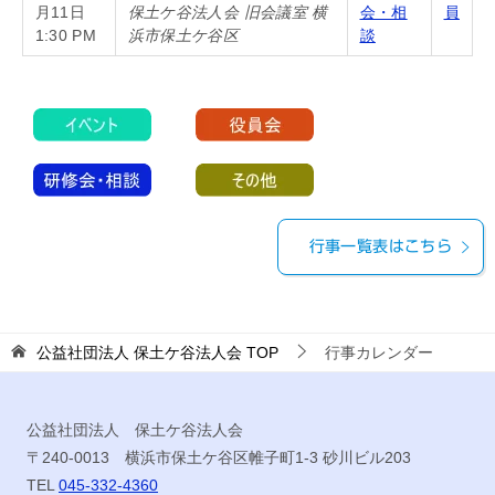
月11日
保土ケ谷法人会 旧会議室 横
会・相
員
1:30 PM
浜市保土ケ谷区
談
行事一覧表はこちら
公益社団法人 保土ケ谷法人会
TOP
行事カレンダー
公益社団法人 保土ケ谷法人会
〒240-0013 横浜市保土ケ谷区帷子町1-3 砂川ビル203
TEL
045-332-4360