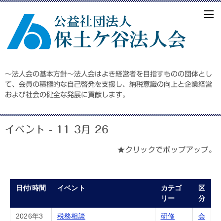
～法人会の基本方針～法人会はよき経営者を目指すものの団体とし
て、会員の積極的な自己啓発を支援し、納税意識の向上と企業経営
および社会の健全な発展に貢献します。
イベント - 11 3月 26
★クリックでポップアップ。
日付/時間
イベント
カテゴ
区
リー
分
2026年3
税務相談
研修
会