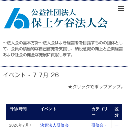
～法人会の基本方針～法人会はよき経営者を目指すものの団体とし
て、会員の積極的な自己啓発を支援し、納税意識の向上と企業経営
および社会の健全な発展に貢献します。
イベント - 7 7月 26
★クリックでポップアップ。
日付/時間
イベント
カテゴリ
区
ー
分
2026年7月7
決算法人研修会
研修会・
一