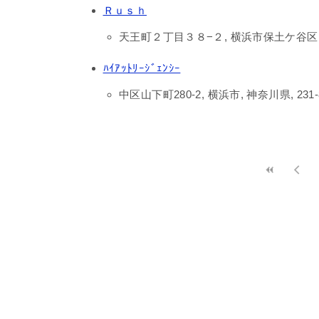
Ｒｕｓｈ
天王町２丁目３８−２, 横浜市保土ケ谷区, 神
ﾊｲｱｯﾄﾘｰｼﾞｪﾝｼｰ
中区山下町280-2, 横浜市, 神奈川県, 231-