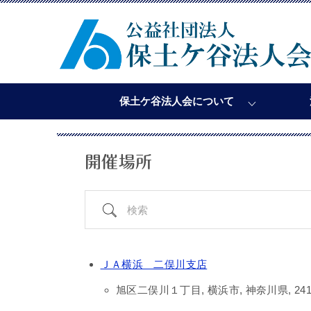
保土ケ谷法人会について
開催場所
検
索
ＪＡ横浜 二俣川支店
旭区二俣川１丁目, 横浜市, 神奈川県, 241-