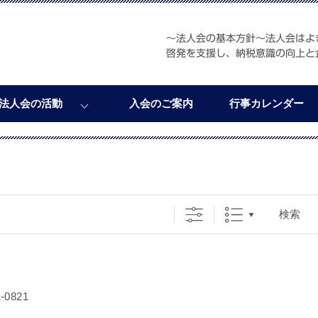
～法人会の基本方針～法人会はよ
啓発を支援し、納税意識の向上と
法人会の活動
入会のご案内
行事カレンダー
検索
0821